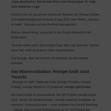
zügig abschließen. Das ist kein Pech oder Unvermögen. Es folgt
einer einfachen Logik.
Kürzlich war ich zusammen mit Nicole Weidner bei Thomas Wuttke
im Projektmanagement-Podcast (Folge 229). Das Thema: „Weniger
ist mehr“. Bezogen auf das Portfoliomanagement.
Was so simpel klingt, provoziert in der Praxis erstaunlich viel
Widerstand.
Thomas stellte sofort die richtige Frage:
Was sagt denn der Vertrieb
dazu? Der stirbt doch bei so einer Argumentation.
Fair enough. Aber die Antwort ist einfacher, als die meisten
erwarten.
Das Missverständnis: Weniger heißt nicht
Verzicht
„Weniger ist mehr“ bedeutet nicht: weniger Projekte, weniger
Umsatz, weniger Ambition. Es bedeutet:
weniger gleichzeitig
.
Der Unterschied ist entscheidend. Wer 80 Projekte parallel laufen
lässt, zwingt die Mitarbeitenden, ständig zwischen Aufgaben zu
wechseln. Untersuchungen – unter anderem von Gerald Weinberg
– zeigen, dass Context-Switching bis zu 20–25 Prozent der