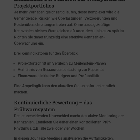
Projektportfolios
Je mehr Vorhaben gleichzeitig laufen, desto komplexer wird die
Gemengelage. Risiken wie Überlastungen, Verzögerungen und
Kostenüberschreitungen treten auf. Ohne aussagekräftige
Kennzahlen bleiben Warnzeichen oft unentdeckt, bis es zu spät ist.
Richten Sie daher frühzeitig eine effektive Kennzahlen-
Überwachung ein.
Drei Kernindikatoren für den Überblick:
Projektfortschritt im Vergleich zu Meilenstein-Plänen
Verhältnis von Ressourcenauslastung zur Kapazität
Finanzstatus inklusive Budgets und Profitabilität
Eine Ampellogik kann den aktuellen Status sofort erkenntlich
machen.
Kontinuierliche Bewertung – das
Frühwarnsystem
Den entscheidenden Unterschied macht das aktive Monitoring der
Kennzahlen. Etablieren Sie daher einen kontrollierten Prüf-
Rhythmus, z.B. alle zwei oder vier Wochen.
In diesen Jour Fixe Meetings analysieren Sie Auffälligkeiten,