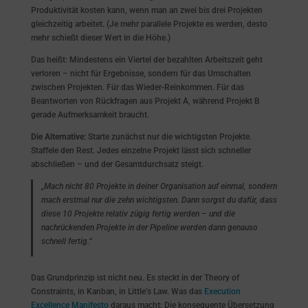
Produktivität kosten kann, wenn man an zwei bis drei Projekten
gleichzeitig arbeitet. (Je mehr parallele Projekte es werden, desto
mehr schießt dieser Wert in die Höhe.)
Das heißt: Mindestens ein Viertel der bezahlten Arbeitszeit geht
verloren – nicht für Ergebnisse, sondern für das Umschalten
zwischen Projekten. Für das Wieder-Reinkommen. Für das
Beantworten von Rückfragen aus Projekt A, während Projekt B
gerade Aufmerksamkeit braucht.
Die Alternative:
Starte zunächst nur die wichtigsten Projekte.
Staffele den Rest. Jedes einzelne Projekt lässt sich schneller
abschließen – und der Gesamtdurchsatz steigt.
„Mach nicht 80 Projekte in deiner Organisation auf einmal, sondern
mach erstmal nur die zehn wichtigsten. Dann sorgst du dafür, dass
diese 10 Projekte relativ zügig fertig werden – und die
nachrückenden Projekte in der Pipeline werden dann genauso
schnell fertig.“
Das Grundprinzip ist nicht neu. Es steckt in der Theory of
Constraints, in Kanban, in Little’s Law. Was das
Execution
Excellence Manifesto
daraus macht: Die konsequente Übersetzung